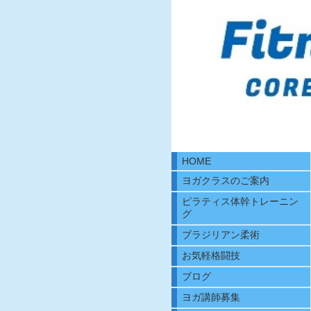
HOME
ヨガクラスのご案内
ピラティス体幹トレーニン
グ
ブラジリアン柔術
お気軽格闘技
ブログ
ヨガ講師募集