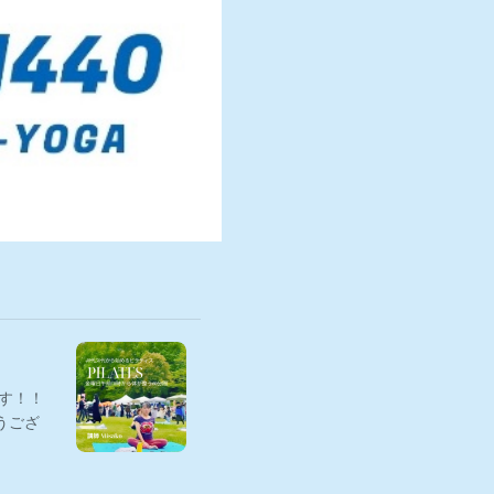
す！！
うござ