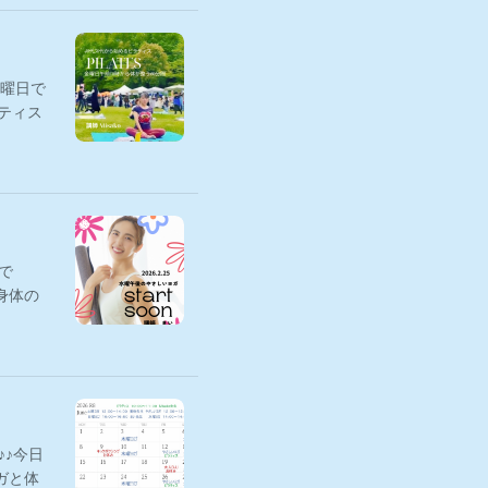
木曜日で
ラティス
で
身体の
♪♪今日
ガと体