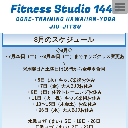
T
o
g
g
l
e
n
a
8月のスケジュール
v
i
g
◇8月◇
a
・7月25日（土）～8月29日（土）までキッズクラス変更あ
t
i
り
o
※水曜日と土曜日は16時から全年令合同
n
・5日（水）キッズ柔術お休み
・7日（金）大人BJJお休み
・9日（日）体幹トレーニングお休み
・11日（火・祝）キッズ柔術お休み
・13〜15日（木金土）お盆休み
・26日（水）大人BJJお休み
水曜ヨガ（まい）5日・19日・26日
日曜ヨガ（まい）2日・23日