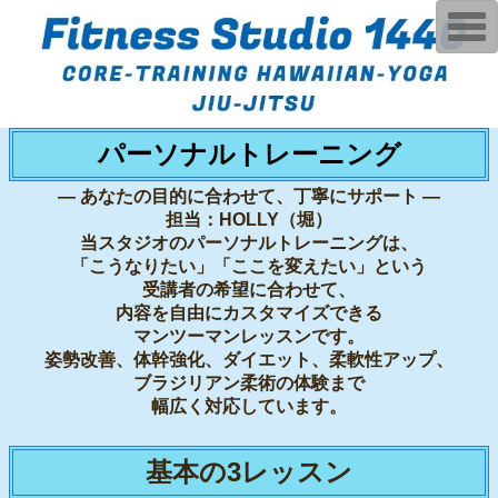
T
o
g
g
l
e
n
a
パーソナルトレーニング
v
i
g
― あなたの目的に合わせて、丁寧にサポート ―
a
担当：HOLLY（堀）
t
i
当スタジオのパーソナルトレーニングは、
o
「こうなりたい」「ここを変えたい」という
n
受講者の希望に合わせて、
内容を自由にカスタマイズできる
マンツーマンレッスンです。
姿勢改善、体幹強化、ダイエット、柔軟性アップ、
ブラジリアン柔術の体験まで
幅広く対応しています。
基本の3レッスン