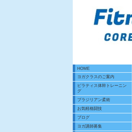
HOME
ヨガクラスのご案内
ピラティス体幹トレーニン
グ
ブラジリアン柔術
お気軽格闘技
ブログ
ヨガ講師募集