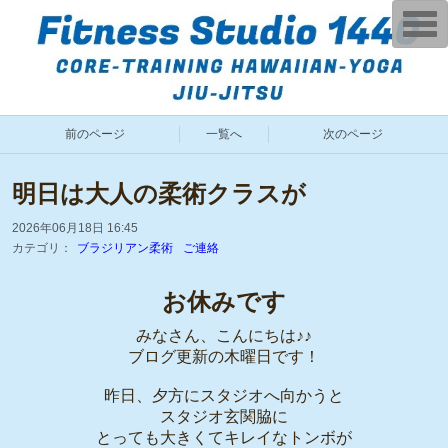
T
o
g
g
l
e
n
a
前のページ
一覧へ
次のページ
v
i
g
a
明日は大人の柔術クラスが
t
i
o
2026年06月18日 16:45
n
カテゴリ：
ブラジリアン柔術
ご連絡
お休みです
みなさん、こんにちは♪♪
ブログ更新の木曜日です！
昨日、夕方にスタジオへ向かうと
スタジオ玄関脇に
とっても大きくてキレイなトンボが