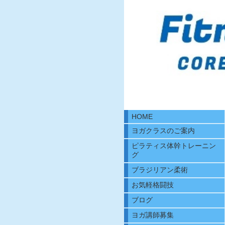
HOME
ヨガクラスのご案内
ピラティス体幹トレーニン
グ
ブラジリアン柔術
お気軽格闘技
ブログ
ヨガ講師募集