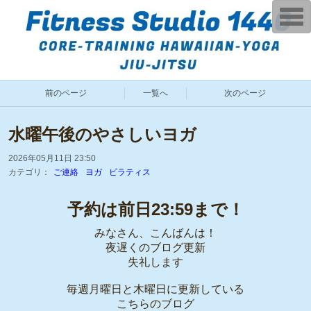
T
o
g
g
l
e
n
a
前のページ
一覧へ
次のページ
v
i
g
a
水曜午後のやさしいヨガ
t
i
o
2026年05月11日 23:50
n
カテゴリ：
ご連絡
ヨガ
ピラティス
予約は前日23:59まで！
みなさん、こんばんは！
夜遅くのブログ更新
失礼します
毎週月曜日と木曜日に更新している
こちらのブログ