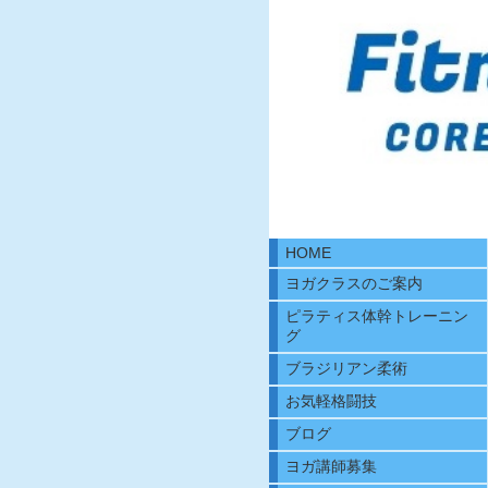
HOME
ヨガクラスのご案内
ピラティス体幹トレーニン
グ
ブラジリアン柔術
お気軽格闘技
ブログ
ヨガ講師募集