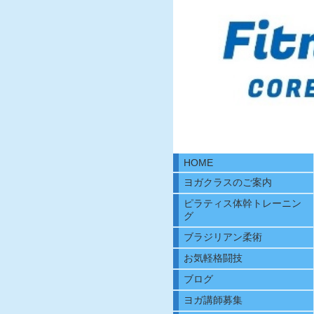
HOME
ヨガクラスのご案内
ピラティス体幹トレーニン
グ
ブラジリアン柔術
お気軽格闘技
ブログ
ヨガ講師募集